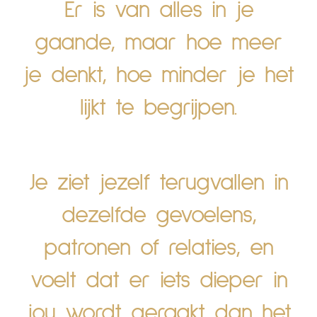
Er is van alles in je
Human Design
Klankschalen
gaande, maar hoe meer
je denkt, hoe minder je het
Klankschalen
Opleidingen & Cirkels
lijkt te begrijpen.
Opleidingen & Cirkels
Over Mij
Over Mij
Blog
Je ziet jezelf terugvallen in
Blog
dezelfde gevoelens,
CONTACT
patronen of relaties, en
CONTACT
voelt dat er iets dieper in
jou wordt geraakt dan het