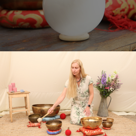
Human Design
Klankschalen
Klankschalen
Opleidingen & Cirkels
Opleidingen & Cirkels
Over Mij
Over Mij
Blog
Blog
CONTACT
CONTACT