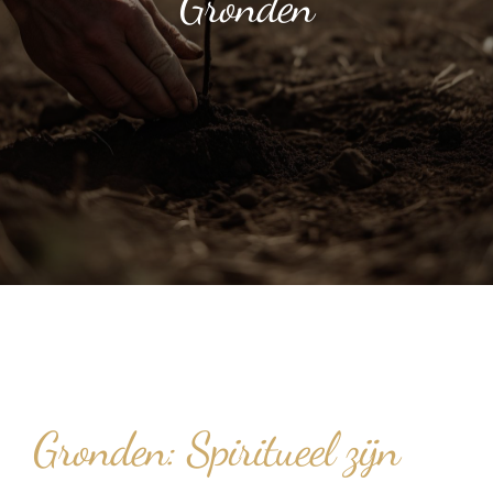
Gronden
Human Design
Klankschalen
Klankschalen
Opleidingen & Cirkels
Opleidingen & Cirkels
Over Mij
Over Mij
Blog
Blog
CONTACT
CONTACT
Gronden: Spiritueel zijn