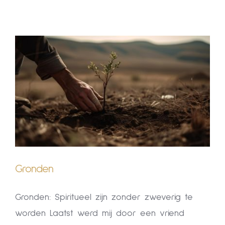
Human Design
Klankschalen
Klankschalen
Opleidingen & Cirkels
Opleidingen & Cirkels
Over Mij
Over Mij
Blog
Blog
CONTACT
Gronden
CONTACT
Gronden: Spiritueel zijn zonder zweverig te
worden Laatst werd mij door een vriend