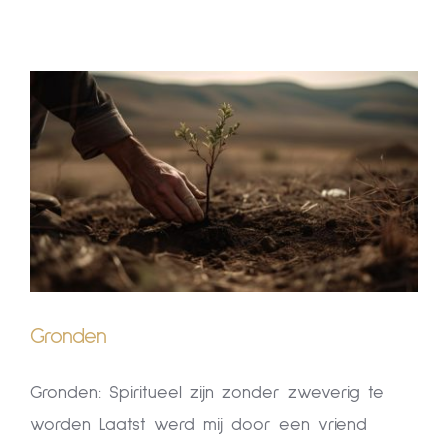
Human Design
Klankschalen
Klankschalen
Opleidingen & Cirkels
Opleidingen & Cirkels
Over Mij
Over Mij
Blog
Blog
CONTACT
Gronden
CONTACT
Gronden: Spiritueel zijn zonder zweverig te
worden Laatst werd mij door een vriend