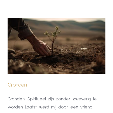
Human Design
Klankschalen
Klankschalen
Opleidingen & Cirkels
Opleidingen & Cirkels
Over Mij
Over Mij
Blog
Blog
CONTACT
Gronden
CONTACT
Gronden: Spiritueel zijn zonder zweverig te
worden Laatst werd mij door een vriend