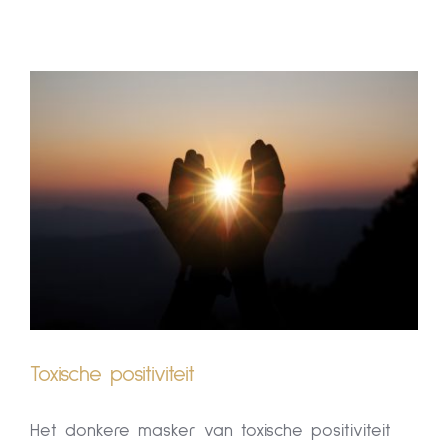
Human Design
Klankschalen
Klankschalen
Opleidingen & Cirkels
Opleidingen & Cirkels
Over Mij
Over Mij
Blog
Blog
CONTACT
CONTACT
Toxische positiviteit
Het donkere masker van toxische positiviteit