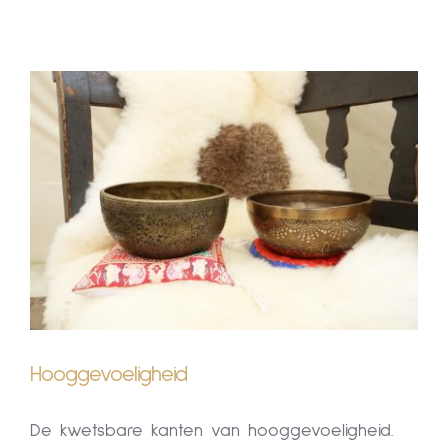
Human Design
Klankschalen
Klankschalen
Opleidingen & Cirkels
Opleidingen & Cirkels
Over Mij
Over Mij
Blog
Blog
CONTACT
CONTACT
Hooggevoeligheid
De kwetsbare kanten van hooggevoeligheid.